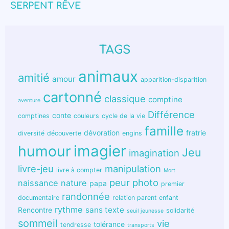
SERPENT RÊVE
TAGS
animaux
amitié
amour
apparition-disparition
cartonné
classique
comptine
aventure
Différence
conte
comptines
couleurs
cycle de la vie
famille
dévoration
fratrie
diversité
découverte
engins
humour
imagier
Jeu
imagination
livre-jeu
manipulation
livre à compter
Mort
peur
photo
naissance
nature
papa
premier
randonnée
documentaire
relation parent enfant
rythme
sans texte
Rencontre
solidarité
seuil jeunesse
sommeil
vie
tolérance
tendresse
transports