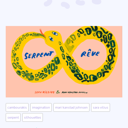
cambourakis
,
imagination
,
mari kanstad johnsen
,
sara vilius
,
serpent
,
silhouettes