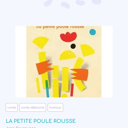
conte
,
conte détourné
,
humour
LA PETITE POULE ROUSSE