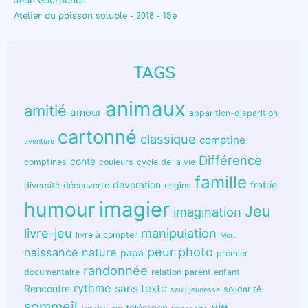
Jean Gourounas
Atelier du poisson soluble - 2018 - 15e
TAGS
animaux
amitié
amour
apparition-disparition
cartonné
classique
comptine
aventure
Différence
conte
comptines
couleurs
cycle de la vie
famille
dévoration
fratrie
diversité
découverte
engins
humour
imagier
Jeu
imagination
livre-jeu
manipulation
livre à compter
Mort
peur
photo
naissance
nature
papa
premier
randonnée
documentaire
relation parent enfant
rythme
sans texte
Rencontre
solidarité
seuil jeunesse
sommeil
vie
tolérance