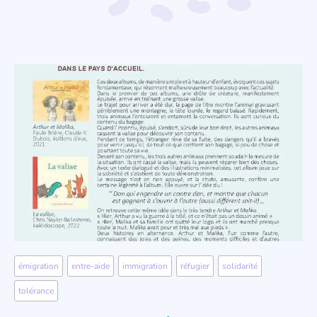
émigration
,
entre-aide
,
immigration
,
réfugier
,
solidarité
,
tolérance