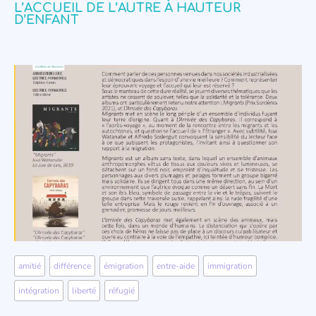
L’ACCUEIL DE L’AUTRE À HAUTEUR
D’ENFANT
amitié
,
différence
,
émigration
,
entre-aide
,
immigration
,
intégration
,
liberté
,
réfugié