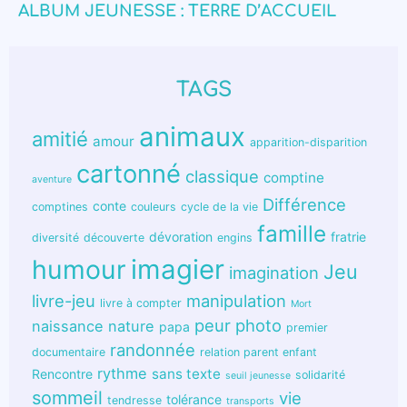
ALBUM JEUNESSE : TERRE D’ACCUEIL
TAGS
animaux
amitié
amour
apparition-disparition
cartonné
classique
comptine
aventure
Différence
conte
comptines
couleurs
cycle de la vie
famille
dévoration
fratrie
diversité
découverte
engins
humour
imagier
Jeu
imagination
livre-jeu
manipulation
livre à compter
Mort
peur
photo
naissance
nature
papa
premier
randonnée
documentaire
relation parent enfant
rythme
sans texte
Rencontre
solidarité
seuil jeunesse
sommeil
vie
tolérance
tendresse
transports