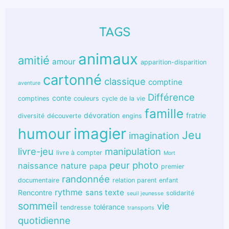
TAGS
animaux
amitié
amour
apparition-disparition
cartonné
classique
comptine
aventure
Différence
conte
comptines
couleurs
cycle de la vie
famille
dévoration
fratrie
diversité
découverte
engins
humour
imagier
Jeu
imagination
livre-jeu
manipulation
livre à compter
Mort
peur
photo
naissance
nature
papa
premier
randonnée
documentaire
relation parent enfant
rythme
sans texte
Rencontre
solidarité
seuil jeunesse
sommeil
vie
tolérance
tendresse
transports
quotidienne