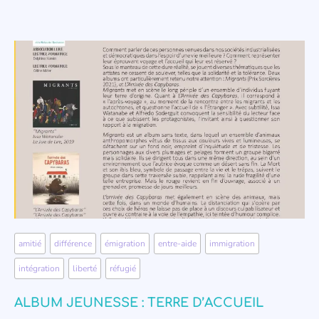
amitié
,
différence
,
émigration
,
entre-aide
,
immigration
,
intégration
,
liberté
,
réfugié
ALBUM JEUNESSE : TERRE D’ACCUEIL