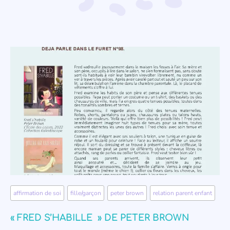
affirmation de soi
,
fille/garçon
,
peter brown
,
relation parent enfant
« FRED S’HABILLE » DE PETER BROWN