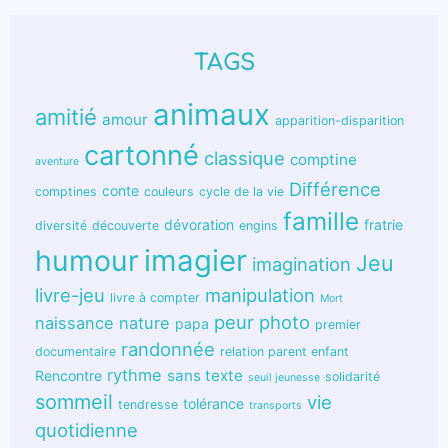
TAGS
animaux
amitié
amour
apparition-disparition
cartonné
classique
comptine
aventure
Différence
conte
comptines
couleurs
cycle de la vie
famille
dévoration
fratrie
diversité
découverte
engins
humour
imagier
Jeu
imagination
livre-jeu
manipulation
livre à compter
Mort
peur
photo
naissance
nature
papa
premier
randonnée
documentaire
relation parent enfant
rythme
sans texte
Rencontre
solidarité
seuil jeunesse
sommeil
vie
tolérance
tendresse
transports
quotidienne