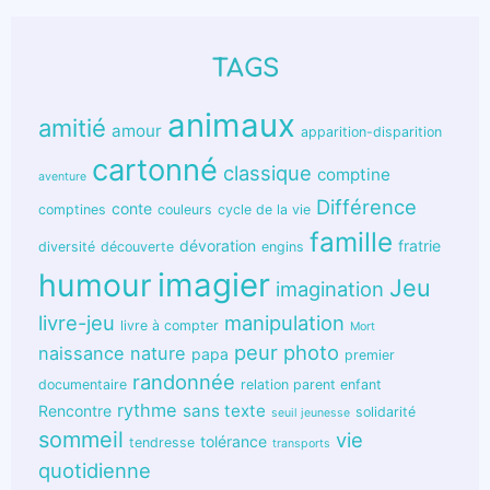
TAGS
animaux
amitié
amour
apparition-disparition
cartonné
classique
comptine
aventure
Différence
conte
comptines
couleurs
cycle de la vie
famille
dévoration
fratrie
diversité
découverte
engins
humour
imagier
Jeu
imagination
livre-jeu
manipulation
livre à compter
Mort
peur
photo
naissance
nature
papa
premier
randonnée
documentaire
relation parent enfant
rythme
sans texte
Rencontre
solidarité
seuil jeunesse
sommeil
vie
tolérance
tendresse
transports
quotidienne