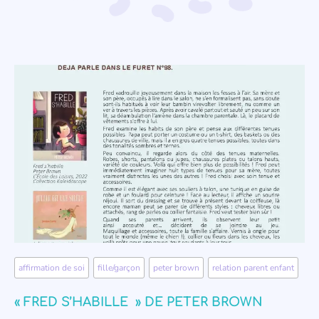
affirmation de soi
,
fille/garçon
,
peter brown
,
relation parent enfant
« FRED S’HABILLE » DE PETER BROWN