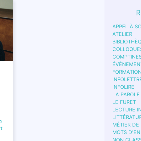
R
APPEL À S
ATELIER
BIBLIOTHÈ
COLLOQUE
COMPTINE
ÉVÉNEMEN
FORMATIO
INFOLETTR
INFOLIRE
LA PAROLE
LE FURET –
LECTURE I
LITTÉRATU
rs
MÉTIER DE
rt
MOTS D'EN
NON CLAS