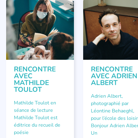
RENCONTRE AVEC...
RENCONTRE AVEC...
RENCONTRE
RENCONTRE
AVEC
AVEC ADRIEN
MATHILDE
ALBERT
TOULOT
Adrien Albert,
Mathilde Toulot en
photographié par
séance de lecture
Léontine Behaeghl,
Mathilde Toulot est
pour l’école des loisi
éditrice du recueil de
Bonjour Adrien Albe
poésie
Un