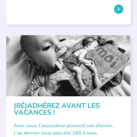
APPEL À SOUTIEN
(RÉ)ADHÉREZ AVANT LES
VACANCES !
Avec vous, l’association poursuit son chemin…
L’an dernier vous avez été 160 à nous