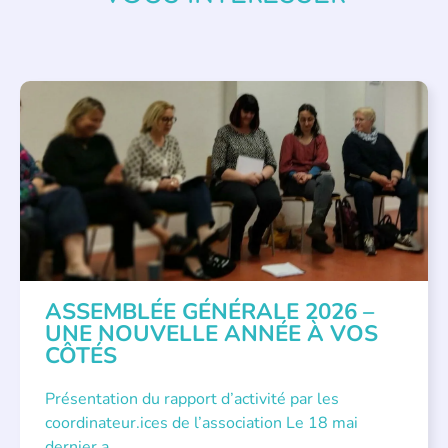
APPEL À SOUTIEN
,
VIE DE L'ASSOCIATION
ASSEMBLÉE GÉNÉRALE 2026 –
UNE NOUVELLE ANNÉE À VOS
CÔTÉS
Présentation du rapport d’activité par les
coordinateur.ices de l’association Le 18 mai
dernier a