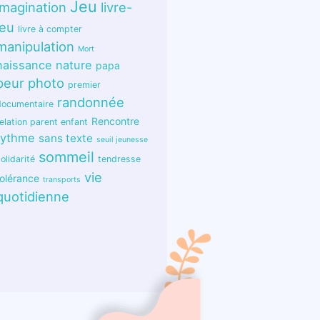
Jeu
imagination
livre-
jeu
livre à compter
manipulation
Mort
naissance
nature
papa
peur
photo
premier
randonnée
documentaire
Rencontre
elation parent enfant
rythme
sans texte
seuil jeunesse
sommeil
olidarité
tendresse
vie
tolérance
transports
quotidienne