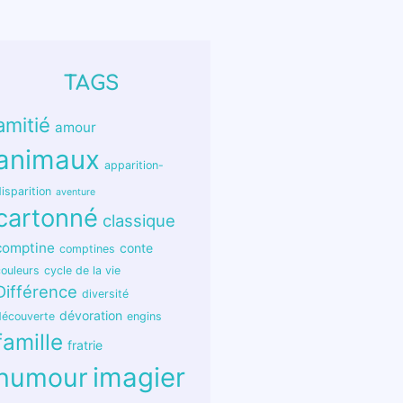
TAGS
amitié
amour
animaux
apparition-
isparition
aventure
cartonné
classique
comptine
conte
comptines
couleurs
cycle de la vie
Différence
diversité
dévoration
découverte
engins
famille
fratrie
humour
imagier