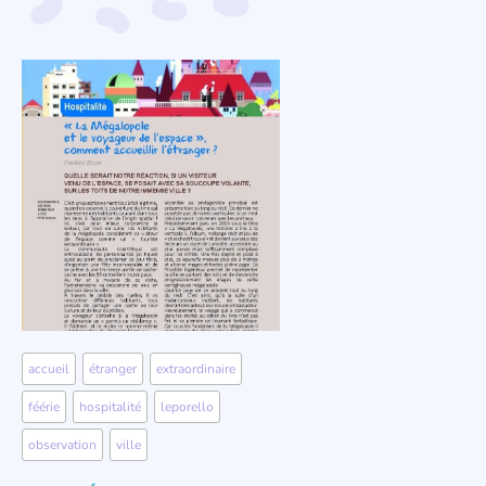
accueil
,
étranger
,
extraordinaire
,
féérie
,
hospitalité
,
leporello
,
observation
,
ville