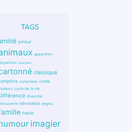
TAGS
amitié
amour
animaux
apparition-
isparition
aventure
cartonné
classique
comptine
conte
comptines
couleurs
cycle de la vie
Différence
diversité
dévoration
découverte
engins
famille
fratrie
humour
imagier