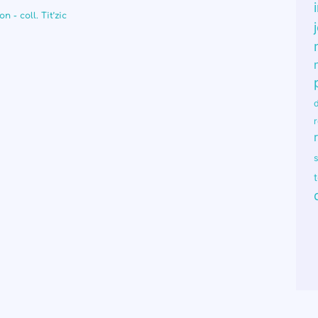
 - coll. Tit’zic
r
s