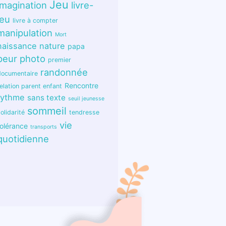
Jeu
imagination
livre-
jeu
livre à compter
manipulation
Mort
naissance
nature
papa
peur
photo
premier
randonnée
documentaire
Rencontre
elation parent enfant
rythme
sans texte
seuil jeunesse
sommeil
olidarité
tendresse
vie
tolérance
transports
quotidienne