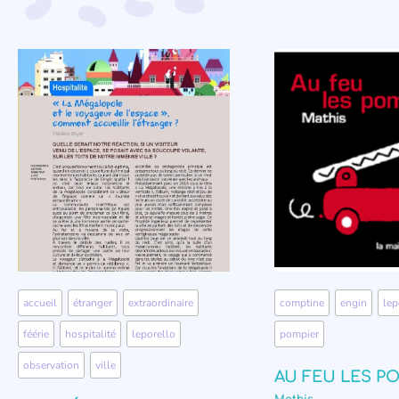
accueil
,
étranger
,
extraordinaire
,
comptine
,
engin
,
lep
féérie
,
hospitalité
,
leporello
,
pompier
observation
,
ville
AU FEU LES P