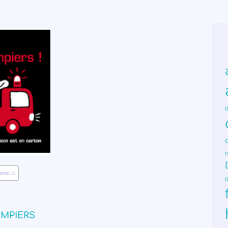
d
orello
,
OMPIERS