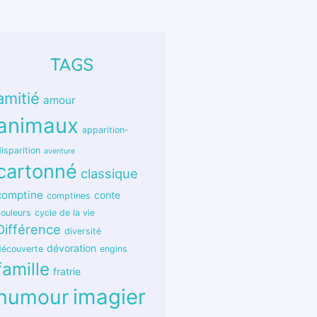
TAGS
amitié
amour
animaux
apparition-
isparition
aventure
cartonné
classique
comptine
conte
comptines
couleurs
cycle de la vie
Différence
diversité
dévoration
découverte
engins
famille
fratrie
humour
imagier