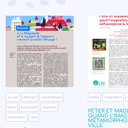
accueil
,
étranger
,
extraordinaire
,
amitié
,
imagination
,
féérie
,
hospitalité
,
leporello
,
PETER ET MAD
QUAND L’IMAG
observation
,
ville
MÉTAMORPHOS
VILLE