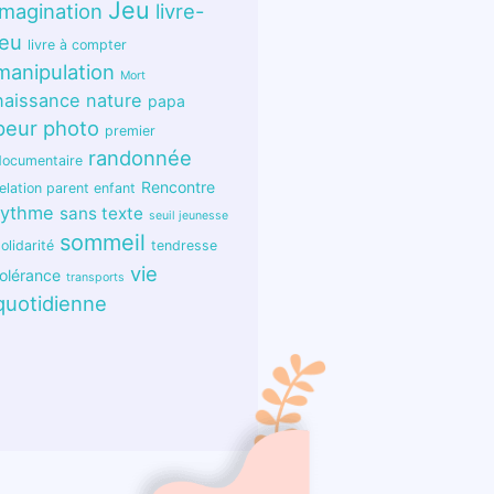
Jeu
imagination
livre-
jeu
livre à compter
manipulation
Mort
naissance
nature
papa
peur
photo
premier
randonnée
documentaire
Rencontre
elation parent enfant
rythme
sans texte
seuil jeunesse
sommeil
olidarité
tendresse
vie
tolérance
transports
quotidienne