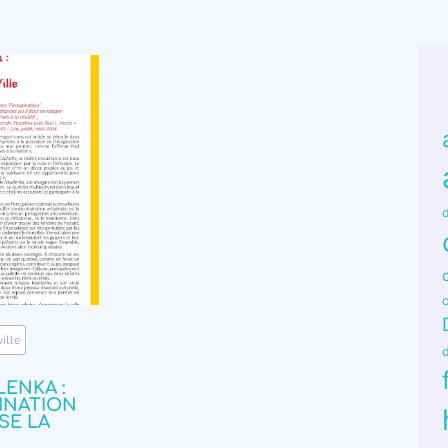
d
ville
LENKA :
INATION
E LA