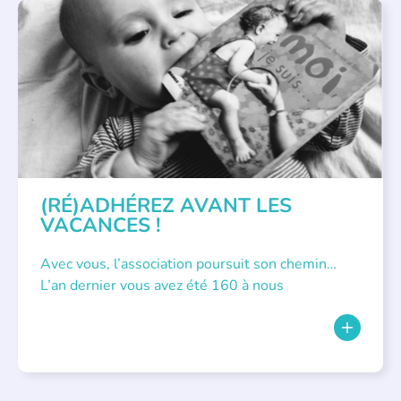
APPEL À SOUTIEN
(RÉ)ADHÉREZ AVANT LES
VACANCES !
Avec vous, l’association poursuit son chemin…
L’an dernier vous avez été 160 à nous