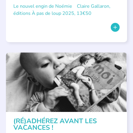
Le nouvel engin de Noémie Claire Gallaron,
éditions À pas de loup 2025, 13€50
APPEL À SOUTIEN
(RÉ)ADHÉREZ AVANT LES
VACANCES !