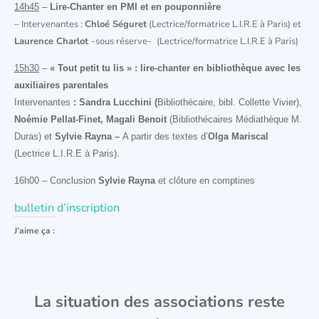
14h45
–
Lire-Chanter en PMI et en pouponnière
– Intervenantes :
Chloé Séguret
(Lectrice/formatrice L.I.R.E à Paris) et
Laurence Charlot
-sous réserve-
(Lectrice/formatrice L.I.R.E à Paris)
15h30
–
« Tout petit tu lis » : lire-chanter en bibliothèque avec les
auxiliaires parentales
Intervenantes
:
Sandra Lucchini (
Bibliothécaire, bibl. Collette Vivier),
Noémie Pellat-Finet, Magali Benoit
(Bibliothécaires Médiathèque M.
Duras) et
Sylvie Rayna –
A
partir des textes d’
Olga Mariscal
(Lectrice L.I.R.E à Paris).
16h00 – Conclusion
Sylvie Rayna
et clôture en comptines
bulletin d’inscription
J’aime ça :
La situation des associations reste