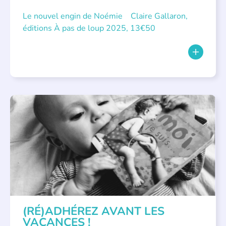
Le nouvel engin de Noémie Claire Gallaron,
éditions À pas de loup 2025, 13€50
APPEL À SOUTIEN
(RÉ)ADHÉREZ AVANT LES
VACANCES !