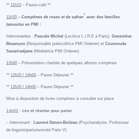
**
11h10
– Pause-café **
1
11h30
– Comptines de roses et de safran
avec des familles
tamoul
es
en PMI :
Intervenantes :
Pascale Michel
(Lectrice L.I.R.E à Paris),
Geneviève
Besançon
(Responsable puéricultrice PMI Ordener) et
Coumouda
Savariradjane
(Médiatrice PMI Ordener)
12h00
– Présentation chantée de quelques albums comptines
**
12h20 / 14h00
– Pause Déjeuner **
**
12h20 / 14h00
– Pause Déjeuner **
Mise à disposition de livres comptines à consulter sur place
14h00
–
Lire et chanter pour parler
– Intervenant :
Laurent Danon-Boileau
(Psychanalyste, Professeur
de linguistique/université Paris V)