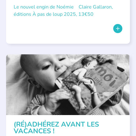
Le nouvel engin de Noémie Claire Gallaron,
éditions À pas de loup 2025, 13€50
APPEL À SOUTIEN
(RÉ)ADHÉREZ AVANT LES
VACANCES !