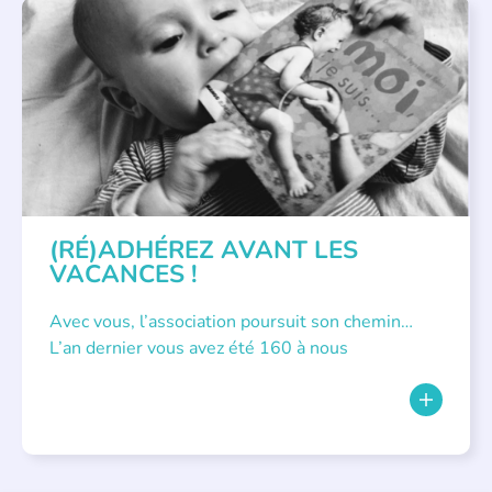
APPEL À SOUTIEN
(RÉ)ADHÉREZ AVANT LES
VACANCES !
Avec vous, l’association poursuit son chemin…
L’an dernier vous avez été 160 à nous