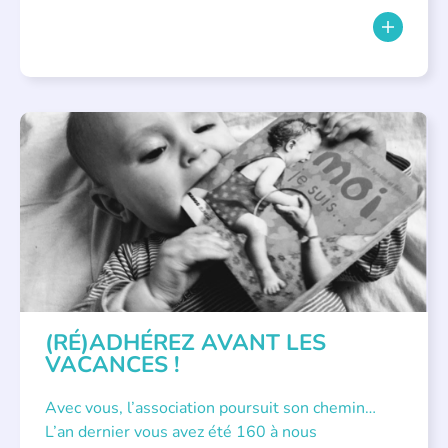
APPEL À SOUTIEN
(RÉ)ADHÉREZ AVANT LES
VACANCES !
Avec vous, l’association poursuit son chemin…
L’an dernier vous avez été 160 à nous