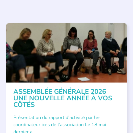
APPEL À SOUTIEN
,
VIE DE L'ASSOCIATION
ASSEMBLÉE GÉNÉRALE 2026 –
UNE NOUVELLE ANNÉE À VOS
CÔTÉS
Présentation du rapport d’activité par les
coordinateur.ices de l’association Le 18 mai
dernier a