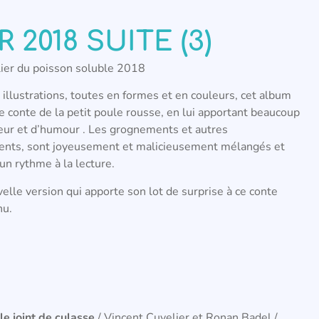
2018 SUITE (3)
lier du poisson soluble 2018
illustrations, toutes en formes et en couleurs, cet album
le conte de la petit poule rousse, en lui apportant beaucoup
heur et d’humour . Les grognements et autres
nts, sont joyeusement et malicieusement mélangés et
un rythme à la lecture.
lle version qui apporte son lot de surprise à ce conte
nu.
le joint de culasse
/ Vincent Cuvelier et Ronan Badel /