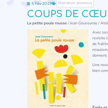
littérature jeunesse
5 Fév 2019
COUPS DE CŒUR 
La petite poule rousse
/ Jean Gourounas / Ate
Avec ses 
revisite 
de fraîc
miauleme
donnent 
Une nouve
bien con
Émile et 