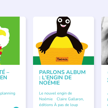
VÉNEMENTS
,
PARLONS ALBUMS
A
ISÉE
,
SSE
TÉ –
PARLONS ALBUM
 EN
: L’ENGIN DE
NOÉMIE
 planning
Le nouvel engin de
Noémie Claire Gallaron,
éditions À pas de loup