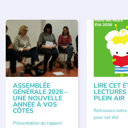
APPEL À SOUTIEN
,
BIBLIOTHÈQUES
,
É
VIE DE L'ASSOCIATION
LECTURE INDIVIDUAL
LITTÉRATURE JEUNE
ASSEMBLÉE
LIRE CET É
GÉNÉRALE 2026 –
LECTURES
UNE NOUVELLE
PLEIN AIR
ANNÉE À VOS
CÔTÉS
Retrouvez notre
pour cet été
Présentation du rapport