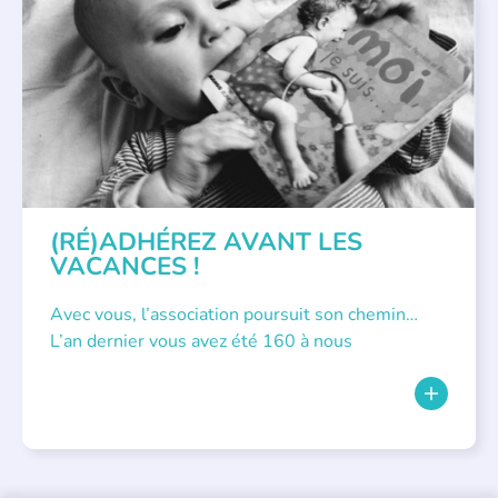
APPEL À SOUTIEN
(RÉ)ADHÉREZ AVANT LES
VACANCES !
Avec vous, l’association poursuit son chemin…
L’an dernier vous avez été 160 à nous