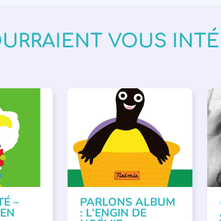
OURRAIENT VOUS INT
VÉNEMENTS
,
PARLONS ALBUMS
A
ISÉE
,
SSE
TÉ –
PARLONS ALBUM
 EN
: L’ENGIN DE