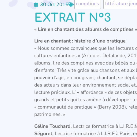
comptines
,
littérature je
30 Oct 2015
EXTRAIT N°3
« Lire en chantant des albums de comptines »
Lire en chantant : histoire d’une pratique
« Nous sommes convaincues que les lectures ch
cultures enfantines » (Arleo et Delalande, 2011
albums, lire des comptines avec des bébés ou d
d’enfants. Très vite grâce aux chansons et aux l
pouvoir d’agir, en bougeant, chantant, se dépla
des acteurs dans leur environnement social et,
lecture précieux. L’ « affordance » de ces objet
grands et petits qui les amène à développer leu
« communauté de pratique » (Berry 2008), relev
patrimoines. »
Céline Touchard
, Lectrice formatrice à L.I.R.E 
Séguret
, Lectrice formatrice à L.I.R.E à Paris,