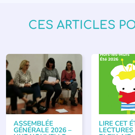
CES ARTICLES P
APPEL À SOUTIEN
,
BIBLIOTHÈQUES
,
É
VIE DE L'ASSOCIATION
LECTURE INDIVIDUAL
LITTÉRATURE JEUNE
ASSEMBLÉE
LIRE CET É
GÉNÉRALE 2026 –
LECTURES