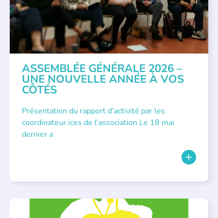
ASSEMBLÉE GÉNÉRALE 2026 –
UNE NOUVELLE ANNÉE À VOS
CÔTÉS
Présentation du rapport d’activité par les
coordinateur.ices de l’association Le 18 mai
dernier a
BIBLIOTHÈQUES
,
ÉVÉNEMENTS
,
LECTURE INDIVIDUALISÉE
,