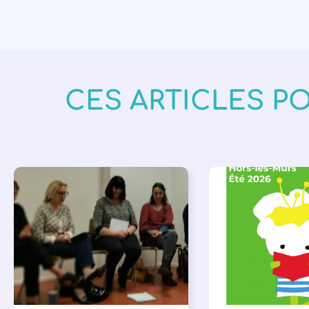
CES ARTICLES P
APPEL À SOUTIEN
,
BIBLIOTHÈQUES
,
É
VIE DE L'ASSOCIATION
LECTURE INDIVIDUAL
LITTÉRATURE JEUNE