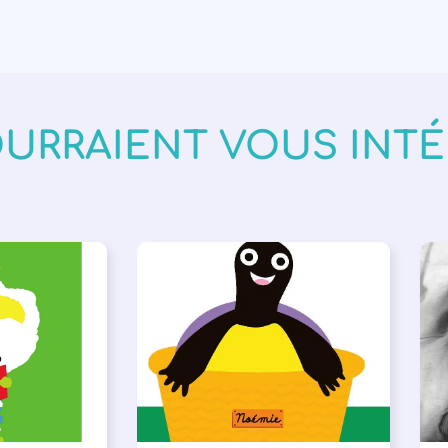
OURRAIENT VOUS INT
VÉNEMENTS
,
PARLONS ALBUMS
A
ISÉE
,
SSE