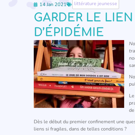
littérature jeunesse
14 Jan 2021
GARDER LE LIEN
D’ÉPIDÉMIE
No
tr
no
sa
No
pu
Le
pr
de
Dès le début du premier confinement une ques
liens si fragiles, dans de telles conditions ?