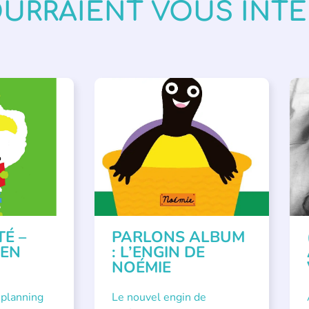
OURRAIENT VOUS INT
VÉNEMENTS
,
PARLONS ALBUMS
A
ISÉE
,
SSE
TÉ –
PARLONS ALBUM
 EN
: L’ENGIN DE
NOÉMIE
 planning
Le nouvel engin de