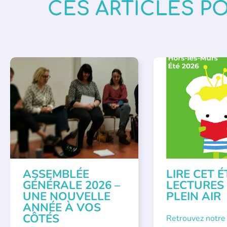
CES ARTICLES P
APPEL À SOUTIEN
,
BIBLIOTHÈQUES
,
É
VIE DE L'ASSOCIATION
LECTURE INDIVIDUAL
LITTÉRATURE JEUNE
ASSEMBLÉE
LIRE CET É
GÉNÉRALE 2026 –
LECTURES
UNE NOUVELLE
PLEIN AIR
ANNÉE À VOS
CÔTÉS
Retrouvez notre