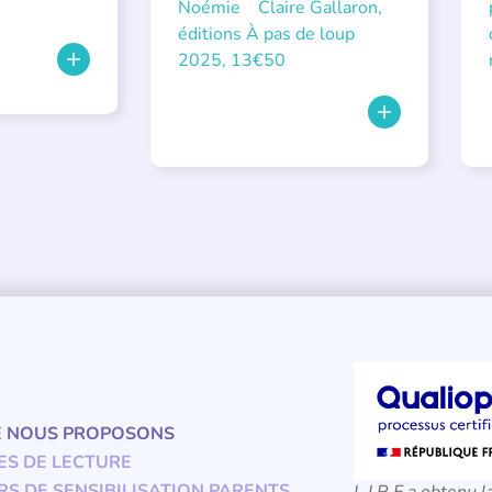
Noémie Claire Gallaron,
éditions À pas de loup
2025, 13€50
E NOUS PROPOSONS
ES DE LECTURE
RS DE SENSIBILISATION PARENTS
L.I.R.E a obtenu l