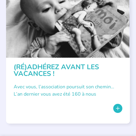
APPEL À SOUTIEN
(RÉ)ADHÉREZ AVANT LES
VACANCES !
Avec vous, l’association poursuit son chemin…
L’an dernier vous avez été 160 à nous