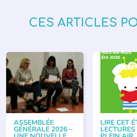
CES ARTICLES P
APPEL À SOUTIEN
,
BIBLIOTHÈQUES
,
É
VIE DE L'ASSOCIATION
LECTURE INDIVIDUAL
LITTÉRATURE JEUNE
ASSEMBLÉE
LIRE CET É
GÉNÉRALE 2026 –
LECTURES
UNE NOUVELLE
PLEIN AIR