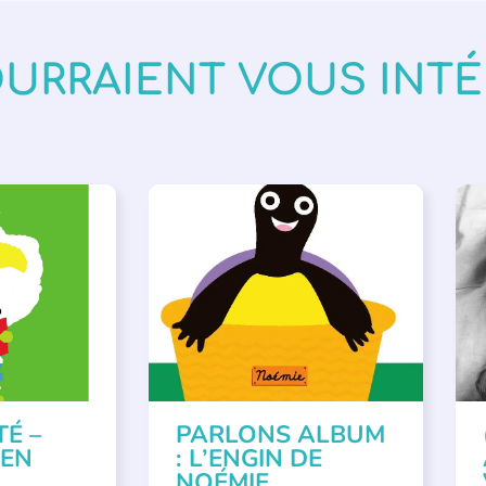
OURRAIENT VOUS INT
VÉNEMENTS
,
PARLONS ALBUMS
A
ISÉE
,
SSE
TÉ –
PARLONS ALBUM
 EN
: L’ENGIN DE
NOÉMIE