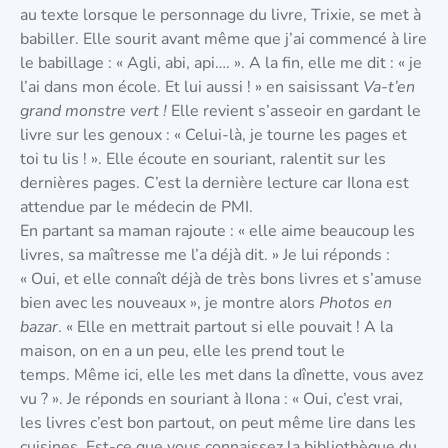
au texte lorsque le personnage du livre, Trixie, se met à
babiller. Elle sourit avant même que j’ai commencé à lire
le babillage : « Agli, abi, api…. ». A la fin, elle me dit : « je
l’ai dans mon école. Et lui aussi ! » en saisissant
Va-t’en
grand monstre vert
!
Elle revient s’asseoir en gardant le
livre sur les genoux : « Celui-là, je tourne les pages et
toi tu lis ! ». Elle écoute en souriant, ralentit sur les
dernières pages. C’est la dernière lecture car Ilona est
attendue par le médecin de PMI.
En partant sa maman rajoute : « elle aime beaucoup les
livres, sa maîtresse me l’a déjà dit. » Je lui réponds :
« Oui, et elle connaît déjà de très bons livres et s’amuse
bien avec les nouveaux », je montre alors
Photos en
bazar
. « Elle en mettrait partout si elle pouvait ! A la
maison, on en a un peu, elle les prend tout le
temps. Même ici, elle les met dans la dînette, vous avez
vu ? ». Je réponds en souriant à Ilona : « Oui, c’est vrai,
les livres c’est bon partout, on peut même lire dans les
cuisines. Est-ce que vous connaissez la bibliothèque du