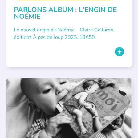
PARLONS ALBUM : L’ENGIN DE
NOÉMIE
Le nouvel engin de Noémie Claire Gallaron,
éditions À pas de loup 2025, 13€50
APPEL À SOUTIEN