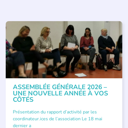
APPEL À SOUTIEN
,
VIE DE L'ASSOCIATION
ASSEMBLÉE GÉNÉRALE 2026 –
UNE NOUVELLE ANNÉE À VOS
CÔTÉS
Présentation du rapport d’activité par les
coordinateur.ices de l’association Le 18 mai
dernier a