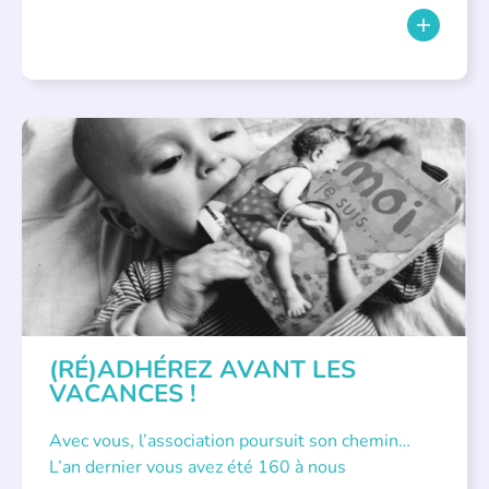
APPEL À SOUTIEN
(RÉ)ADHÉREZ AVANT LES
VACANCES !
Avec vous, l’association poursuit son chemin…
L’an dernier vous avez été 160 à nous