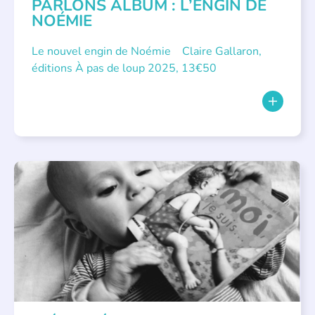
PARLONS ALBUM : L’ENGIN DE
NOÉMIE
Le nouvel engin de Noémie Claire Gallaron,
éditions À pas de loup 2025, 13€50
APPEL À SOUTIEN