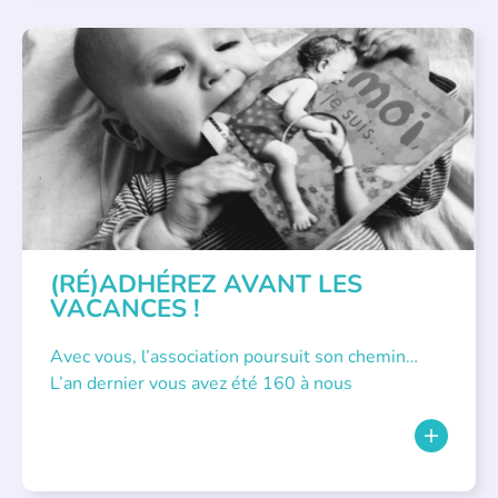
APPEL À SOUTIEN
(RÉ)ADHÉREZ AVANT LES
VACANCES !
Avec vous, l’association poursuit son chemin…
L’an dernier vous avez été 160 à nous