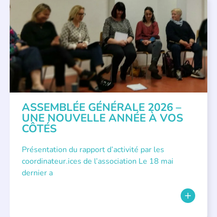
APPEL À SOUTIEN
,
VIE DE L'ASSOCIATION
ASSEMBLÉE GÉNÉRALE 2026 –
UNE NOUVELLE ANNÉE À VOS
CÔTÉS
Présentation du rapport d’activité par les
coordinateur.ices de l’association Le 18 mai
dernier a