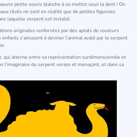
auvre petite souris blanche à se mettre sous la dent ! On
aux rêvés ne sont en réalité que de petites figurines
ns laquelle serpent est installé.
ations originales renforcées par des aplats de couleurs
s enfants s’amusent à deviner l’animal avalé par le serpent
ps.
ent, qui alterne entre sa représentation surdimensionnée et
ans l’imaginaire du serpent vorace et menaçant, et dans sa