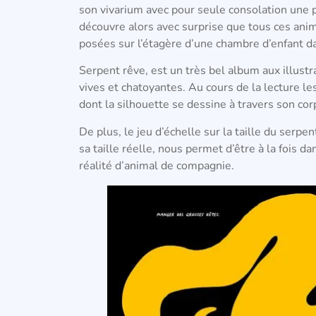
son vivarium avec pour seule consolation une p
découvre alors avec surprise que tous ces anim
posées sur l’étagère d’une chambre d’enfant da
Serpent rêve, est un très bel album aux illustr
vives et chatoyantes. Au cours de la lecture le
dont la silhouette se dessine à travers son cor
De plus, le jeu d’échelle sur la taille du serp
sa taille réelle, nous permet d’être à la fois d
réalité d’animal de compagnie.