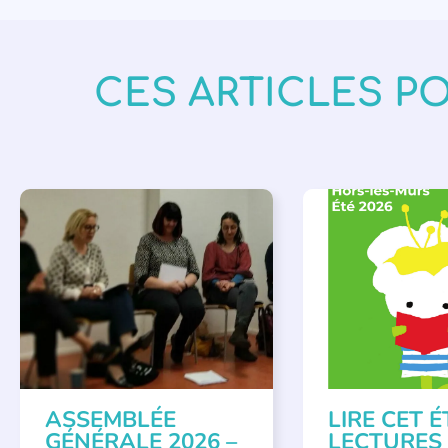
CES ARTICLES P
APPEL À SOUTIEN
,
BIBLIOTHÈQUES
,
É
VIE DE L'ASSOCIATION
LECTURE INDIVIDUAL
LITTÉRATURE JEUNE
ASSEMBLÉE
LIRE CET É
GÉNÉRALE 2026 –
LECTURES