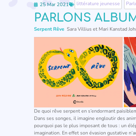
littérature jeunesse
,
Parl
25 Mar 2021
PARLONS ALBUM
Serpent Rêve
Sara Villius et Mari Kanstad Jo
De quoi rêve serpent en s’endormant paisible
Dans ses songes, il imagine engloutir des ani
pourquoi pas le plus imposant de tous : un élép
imagination. En effet son évasion gustative n’