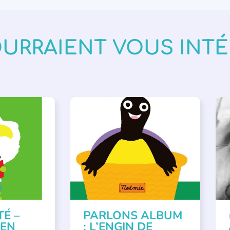
OURRAIENT VOUS INT
VÉNEMENTS
,
PARLONS ALBUMS
A
ISÉE
,
SSE
TÉ –
PARLONS ALBUM
 EN
: L’ENGIN DE