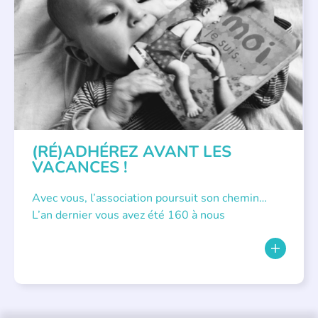
APPEL À SOUTIEN
(RÉ)ADHÉREZ AVANT LES
VACANCES !
Avec vous, l’association poursuit son chemin…
L’an dernier vous avez été 160 à nous