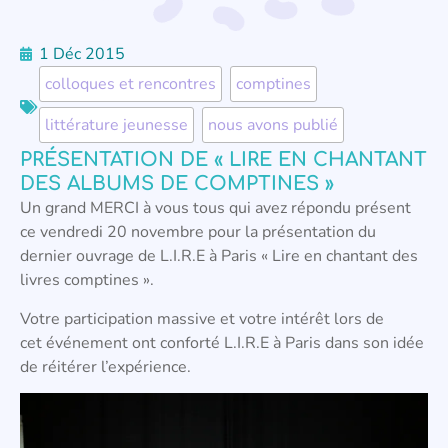
1 Déc 2015
colloques et rencontres
,
comptines
,
littérature jeunesse
,
nous avons publié
PRÉSENTATION DE « LIRE EN CHANTANT
DES ALBUMS DE COMPTINES »
Un grand MERCI à vous tous qui avez répondu présent
ce vendredi 20 novembre pour la présentation du
dernier ouvrage de L.I.R.E à Paris « Lire en chantant des
livres comptines ».
Votre participation massive et votre intérêt lors de
cet événement ont conforté L.I.R.E à Paris dans son idée
de réitérer l’expérience.