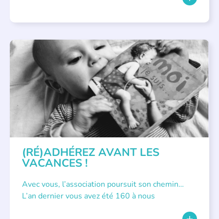
APPEL À SOUTIEN
(RÉ)ADHÉREZ AVANT LES
VACANCES !
Avec vous, l’association poursuit son chemin…
L’an dernier vous avez été 160 à nous