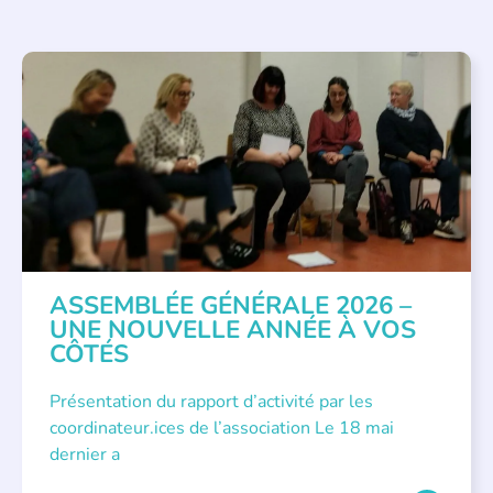
APPEL À SOUTIEN
,
VIE DE L'ASSOCIATION
ASSEMBLÉE GÉNÉRALE 2026 –
UNE NOUVELLE ANNÉE À VOS
CÔTÉS
Présentation du rapport d’activité par les
coordinateur.ices de l’association Le 18 mai
dernier a