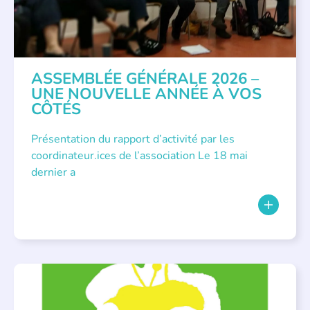
ASSEMBLÉE GÉNÉRALE 2026 –
UNE NOUVELLE ANNÉE À VOS
CÔTÉS
Présentation du rapport d’activité par les
coordinateur.ices de l’association Le 18 mai
dernier a
BIBLIOTHÈQUES
,
ÉVÉNEMENTS
,
LECTURE INDIVIDUALISÉE
,
LITTÉRATURE JEUNESSE