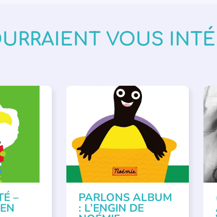
OURRAIENT VOUS INT
VÉNEMENTS
,
PARLONS ALBUMS
A
ISÉE
,
SSE
TÉ –
PARLONS ALBUM
 EN
: L’ENGIN DE