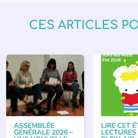
CES ARTICLES P
APPEL À SOUTIEN
,
BIBLIOTHÈQUES
,
É
VIE DE L'ASSOCIATION
LECTURE INDIVIDUAL
LITTÉRATURE JEUNE
ASSEMBLÉE
LIRE CET É
GÉNÉRALE 2026 –
LECTURES