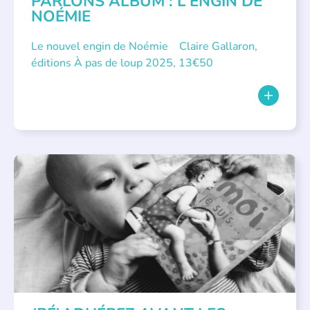
PARLONS ALBUM : L’ENGIN DE
NOÉMIE
Le nouvel engin de Noémie Claire Gallaron,
éditions À pas de loup 2025, 13€50
APPEL À SOUTIEN