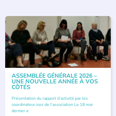
APPEL À SOUTIEN
,
VIE DE L'ASSOCIATION
ASSEMBLÉE GÉNÉRALE 2026 –
UNE NOUVELLE ANNÉE À VOS
CÔTÉS
Présentation du rapport d’activité par les
coordinateur.ices de l’association Le 18 mai
dernier a