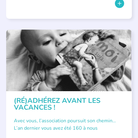
APPEL À SOUTIEN
(RÉ)ADHÉREZ AVANT LES
VACANCES !
Avec vous, l’association poursuit son chemin…
L’an dernier vous avez été 160 à nous