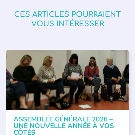
CES ARTICLES POURRAIENT
VOUS INTÉRESSER
APPEL À SOUTIEN
,
VIE DE L'ASSOCIATION
ASSEMBLÉE GÉNÉRALE 2026 –
UNE NOUVELLE ANNÉE À VOS
CÔTÉS