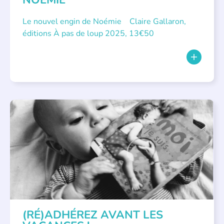
Le nouvel engin de Noémie Claire Gallaron,
éditions À pas de loup 2025, 13€50
APPEL À SOUTIEN
(RÉ)ADHÉREZ AVANT LES