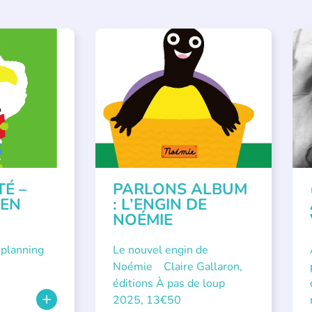
VÉNEMENTS
,
PARLONS ALBUMS
A
ISÉE
,
SSE
TÉ –
PARLONS ALBUM
 EN
: L’ENGIN DE
NOÉMIE
 planning
Le nouvel engin de
Noémie Claire Gallaron,
éditions À pas de loup
2025, 13€50