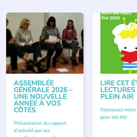
APPEL À SOUTIEN
,
BIBLIOTHÈQUES
,
É
VIE DE L'ASSOCIATION
LECTURE INDIVIDUAL
LITTÉRATURE JEUNE
ASSEMBLÉE
LIRE CET É
GÉNÉRALE 2026 –
LECTURES
UNE NOUVELLE
PLEIN AIR
ANNÉE À VOS
CÔTÉS
Retrouvez notre
pour cet été
Présentation du rapport
d’activité par les