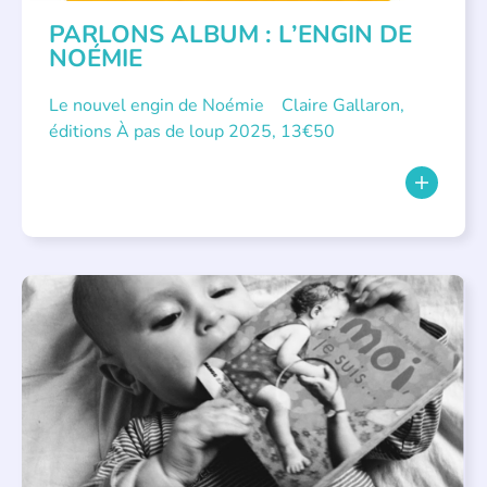
PARLONS ALBUM : L’ENGIN DE
NOÉMIE
Le nouvel engin de Noémie Claire Gallaron,
éditions À pas de loup 2025, 13€50
APPEL À SOUTIEN