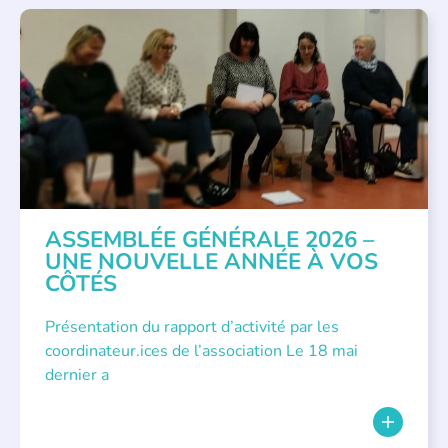
APPEL À SOUTIEN
,
VIE DE L'ASSOCIATION
ASSEMBLÉE GÉNÉRALE 2026 –
UNE NOUVELLE ANNÉE À VOS
CÔTÉS
Présentation du rapport d’activité par les
coordinateur.ices de l’association Le 18 mai
dernier a