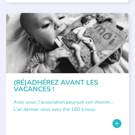
APPEL À SOUTIEN
(RÉ)ADHÉREZ AVANT LES
VACANCES !
Avec vous, l’association poursuit son chemin…
L’an dernier vous avez été 160 à nous