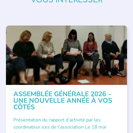
VOUS INTÉRESSER
APPEL À SOUTIEN
,
VIE DE L'ASSOCIATION
ASSEMBLÉE GÉNÉRALE 2026 –
UNE NOUVELLE ANNÉE À VOS
CÔTÉS
Présentation du rapport d’activité par les
coordinateur.ices de l’association Le 18 mai