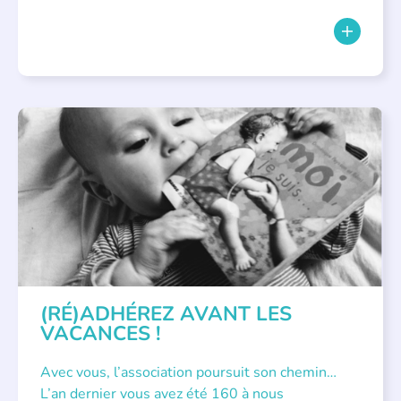
APPEL À SOUTIEN
(RÉ)ADHÉREZ AVANT LES
VACANCES !
Avec vous, l’association poursuit son chemin…
L’an dernier vous avez été 160 à nous