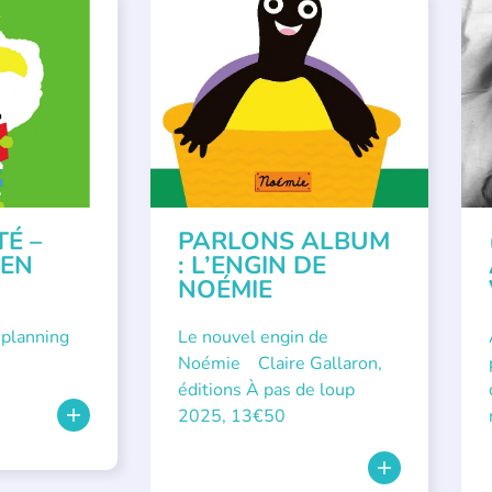
VÉNEMENTS
,
PARLONS ALBUMS
A
ISÉE
,
SSE
TÉ –
PARLONS ALBUM
 EN
: L’ENGIN DE
NOÉMIE
 planning
Le nouvel engin de
Noémie Claire Gallaron,
éditions À pas de loup
2025, 13€50