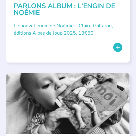
PARLONS ALBUM : L’ENGIN DE
NOÉMIE
Le nouvel engin de Noémie Claire Gallaron,
éditions À pas de loup 2025, 13€50
APPEL À SOUTIEN