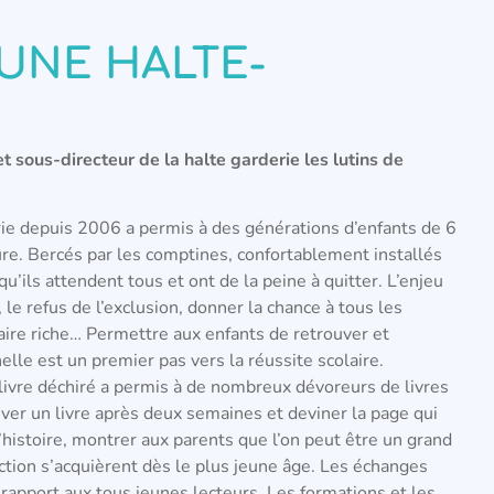
UNE HALTE-
ous-directeur de la halte garderie les lutins de
erie depuis 2006 a permis à des générations d’enfants de 6
re. Bercés par les comptines, confortablement installés
u’ils attendent tous et ont de la peine à quitter. L’enjeu
, le refus de l’exclusion, donner la chance à tous les
aire riche… Permettre aux enfants de retrouver et
lle est un premier pas vers la réussite scolaire.
 livre déchiré a permis à de nombreux dévoreurs de livres
ver un livre après deux semaines et deviner la page qui
l’histoire, montrer aux parents que l’on peut être un grand
action s’acquièrent dès le plus jeune âge. Les échanges
e rapport aux tous jeunes lecteurs. Les formations et les