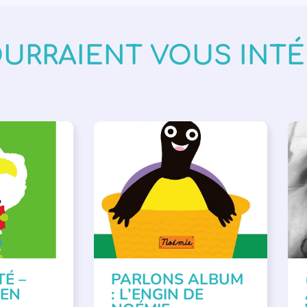
OURRAIENT VOUS INT
VÉNEMENTS
,
PARLONS ALBUMS
A
ISÉE
,
SSE
TÉ –
PARLONS ALBUM
 EN
: L’ENGIN DE