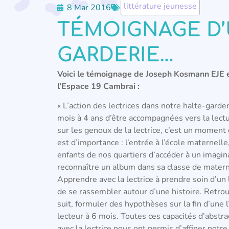
littérature jeunesse
8 Mar 2016
TÉMOIGNAGE D’
GARDERIE…
Voici le
témoignage de Joseph Kosmann EJE et s
l’Espace 19 Cambrai :
« L’action des lectrices dans notre halte-gard
mois à 4 ans d’être accompagnées vers la lectu
sur les genoux de la lectrice, c’est un moment q
est d’importance : l’entrée à l’école maternelle
enfants de nos quartiers d’accéder à un imagin
reconnaître un album dans sa classe de materne
Apprendre avec la lectrice à prendre soin d’un
de se rassembler autour d’une histoire. Retrou
suit, formuler des hypothèses sur la fin d’une 
lecteur à 6 mois. Toutes ces capacités d’abstr
avec la lectrice nous ont permis d’affiner notr