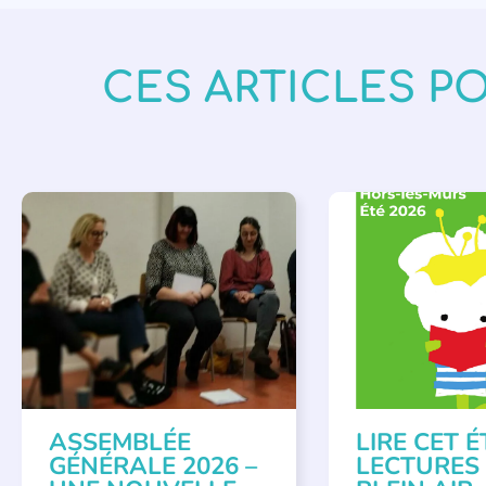
CES ARTICLES P
APPEL À SOUTIEN
,
BIBLIOTHÈQUES
,
É
VIE DE L'ASSOCIATION
LECTURE INDIVIDUAL
LITTÉRATURE JEUNE
ASSEMBLÉE
LIRE CET É
GÉNÉRALE 2026 –
LECTURES