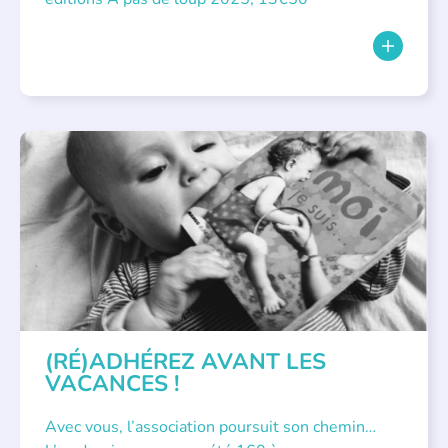
APPEL À SOUTIEN
(RÉ)ADHÉREZ AVANT LES
VACANCES !
Avec vous, l’association poursuit son chemin…