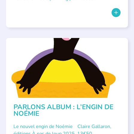
PARLONS ALBUMS
PARLONS ALBUM : L’ENGIN DE
NOÉMIE
Le nouvel engin de Noémie Claire Gallaron,
éditions À pas de loup 2025, 13€50