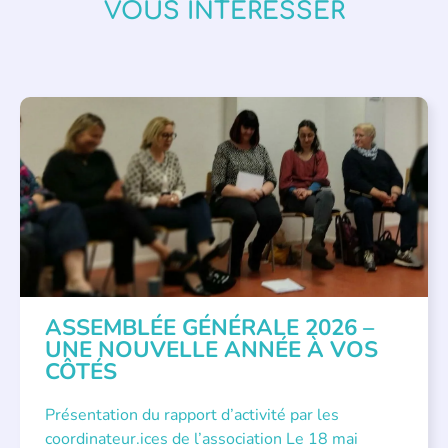
VOUS INTÉRESSER
APPEL À SOUTIEN
,
VIE DE L'ASSOCIATION
ASSEMBLÉE GÉNÉRALE 2026 –
UNE NOUVELLE ANNÉE À VOS
CÔTÉS
Présentation du rapport d’activité par les
coordinateur.ices de l’association Le 18 mai