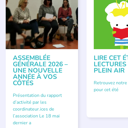
APPEL À SOUTIEN
,
BIBLIOTHÈQUES
,
É
VIE DE L'ASSOCIATION
LECTURE INDIVIDUAL
LITTÉRATURE JEUNE
ASSEMBLÉE
LIRE CET É
GÉNÉRALE 2026 –
LECTURES
UNE NOUVELLE
PLEIN AIR
ANNÉE À VOS
CÔTÉS
Retrouvez notre
pour cet été
Présentation du rapport
d’activité par les
coordinateur.ices de
l’association Le 18 mai
dernier a