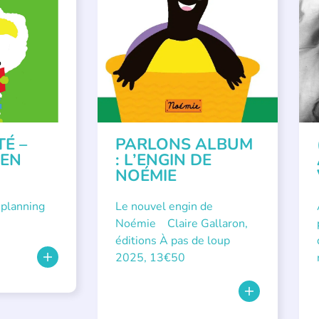
VÉNEMENTS
,
PARLONS ALBUMS
A
ISÉE
,
SSE
TÉ –
PARLONS ALBUM
 EN
: L’ENGIN DE
NOÉMIE
 planning
Le nouvel engin de
Noémie Claire Gallaron,
éditions À pas de loup
2025, 13€50