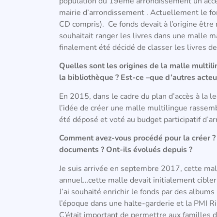
population du 19ème arrondissement un accès 
mairie d’arrondissement . Actuellement le fo
CD compris). Ce fonds devait à l’origine être
souhaitait ranger les livres dans une malle ma
finalement été décidé de classer les livres d
Quelles sont les origines de la malle multili
la bibliothèque ? Est-ce –que d’autres acteu
En 2015, dans le cadre du plan d’accès à la l
l’idée de créer une malle multilingue rassem
été déposé et voté au budget participatif d’
Comment avez-vous procédé pour la créer ? Q
documents ? Ont-ils évolués depuis ?
Je suis arrivée en septembre 2017, cette malle 
annuel…cette malle devait initialement cibler
J’ai souhaité enrichir le fonds par des albums
l’époque dans une halte-garderie et la PMI Rib
C’était important de permettre aux familles d