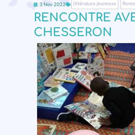
littérature jeunesse
,
Renco
3 Nov 2022
RENCONTRE AVE
CHESSERON