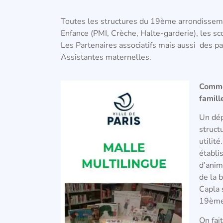
Toutes les structures du 19ème arrondissement
Enfance (PMI, Crèche, Halte-garderie), les sc
Les Partenaires associatifs mais aussi des pa
Assistantes maternelles.
Comme
famill
Un dép
struct
utilit
établi
d’anim
de la 
Capla 
19ème
On fai