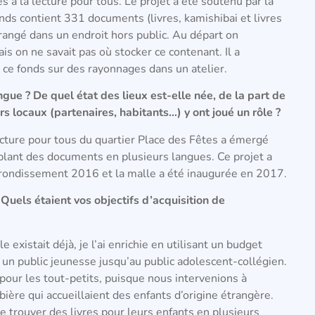
à la lecture pour tous. Le projet a été soutenu par la
nds contient 331 documents (livres, kamishibai et livres
 rangé dans un endroit hors public. Au départ on
is on ne savait pas où stocker ce contenant. Il a
e ce fonds sur des rayonnages dans un atelier.
ngue ? De quel état des lieux est-elle née, de la part de
rs locaux (partenaires, habitants…) y ont joué un rôle ?
ecture pour tous du quartier Place des Fêtes a émergé
blant des documents en plusieurs langues. Ce projet a
arrondissement 2016 et la malle a été inaugurée en 2017.
uels étaient vos objectifs d’acquisition de
existait déjà, je l’ai enrichie en utilisant un budget
 un public jeunesse jusqu’au public adolescent-collégien.
 pour les tout-petits, puisque nous intervenions à
ière qui accueillaient des enfants d’origine étrangère.
e trouver des livres pour leurs enfants en plusieurs