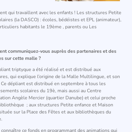
 qui travaillent avec les enfants ! Les structures Petite
olaires (la DASCO) : écoles, bédéistes et EPL (animateur),
rticuliers habitants le 19ème , parents ou Les
nt communiquez-vous auprès des partenaires et des
es sur cette malle ?
liant triptyque a été réalisé et est distribué aux
ures, qui explique l’origine de la Malle Multilingue, et son
é. Ce dépliant est distribué en septembre à tous les
ssements scolaires du 19è, mais aussi au Centre
ation Angèle Mercier (quartier Danube) et celui proche
bibliothèque ; aux structures Petite enfance et Maison
située sur la Place des Fêtes et aux bibliothèques du
.
t connaître ce fonds en programmant des animations qui