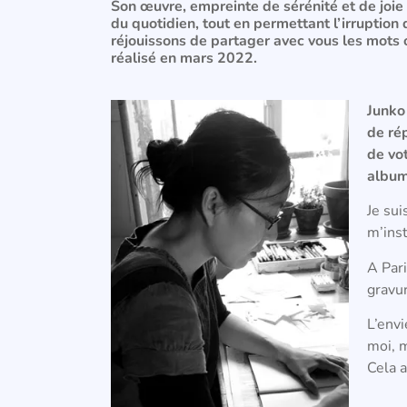
Son œuvre, empreinte de sérénité et de joie d
du quotidien, tout en permettant l’irruptio
réjouissons de partager avec vous les mots off
réalisé en mars 2022.
Junko
de ré
de
vo
album
Je sui
m’inst
A Pari
gravu
L’envi
moi, m
Cela a