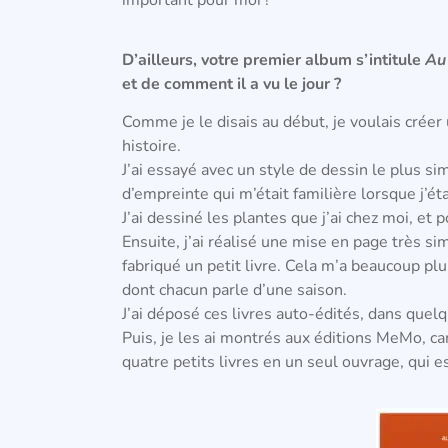
important pour moi !
D’ailleurs, votre premier album s’intitule
Au
et de comment il a vu le jour ?
Comme je le disais au début, je voulais créer 
histoire.
J’ai essayé avec un style de dessin le plus s
d’empreinte qui m’était familière lorsque j’éta
J’ai dessiné les plantes que j’ai chez moi, et p
Ensuite, j’ai réalisé une mise en page très si
fabriqué un petit livre.
Cela m’a beaucoup plu, a
dont chacun parle d’une saison.
J’ai déposé c
es livres auto-édités,
dans quelqu
Puis, je
les ai montrés aux éditions MeMo, car
quatre petits livres en un seul ouvrage, qui
e